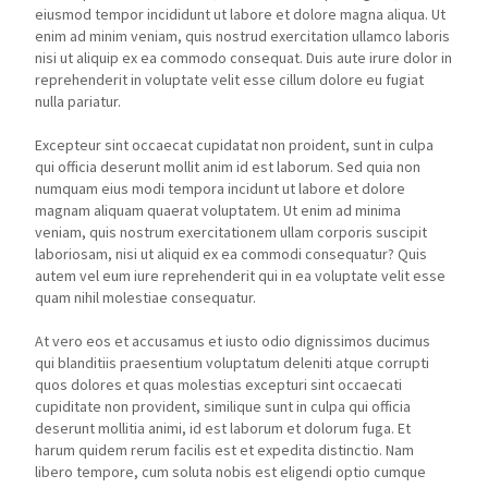
eiusmod tempor incididunt ut labore et dolore magna aliqua. Ut
enim ad minim veniam, quis nostrud exercitation ullamco laboris
nisi ut aliquip ex ea commodo consequat. Duis aute irure dolor in
reprehenderit in voluptate velit esse cillum dolore eu fugiat
nulla pariatur.
Excepteur sint occaecat cupidatat non proident, sunt in culpa
qui officia deserunt mollit anim id est laborum. Sed quia non
numquam eius modi tempora incidunt ut labore et dolore
magnam aliquam quaerat voluptatem. Ut enim ad minima
veniam, quis nostrum exercitationem ullam corporis suscipit
laboriosam, nisi ut aliquid ex ea commodi consequatur? Quis
autem vel eum iure reprehenderit qui in ea voluptate velit esse
quam nihil molestiae consequatur.
At vero eos et accusamus et iusto odio dignissimos ducimus
qui blanditiis praesentium voluptatum deleniti atque corrupti
quos dolores et quas molestias excepturi sint occaecati
cupiditate non provident, similique sunt in culpa qui officia
deserunt mollitia animi, id est laborum et dolorum fuga. Et
harum quidem rerum facilis est et expedita distinctio. Nam
libero tempore, cum soluta nobis est eligendi optio cumque