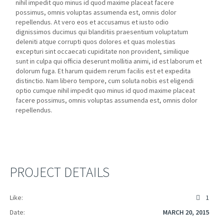
nihil impedit quo minus id quod maxime placeat facere
possimus, omnis voluptas assumenda est, omnis dolor
repellendus. At vero eos et accusamus et iusto odio
dignissimos ducimus qui blanditiis praesentium voluptatum
deleniti atque corrupti quos dolores et quas molestias
excepturi sint occaecati cupiditate non provident, similique
sunt in culpa qui officia deserunt mollitia animi, id est laborum et
dolorum fuga. Et harum quidem rerum facilis est et expedita
distinctio. Nam libero tempore, cum soluta nobis est eligendi
optio cumque nihil impedit quo minus id quod maxime placeat
facere possimus, omnis voluptas assumenda est, omnis dolor
repellendus.
PROJECT DETAILS
Like:
1
Date:
MARCH 20, 2015